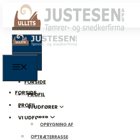
FORSIDE
FORSIDE
PROFIL
PROFIL
VI UDFØRER
VI UDFØRER
OPBYGNING AF
OPBYGNING AF
TRÆTERRASSE