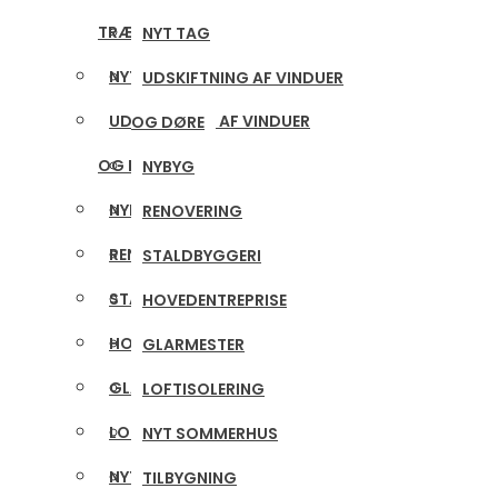
TRÆTERRASSE
NYT TAG
NYT TAG
UDSKIFTNING AF VINDUER
UDSKIFTNING AF VINDUER
OG DØRE
OG DØRE
NYBYG
NYBYG
RENOVERING
RENOVERING
STALDBYGGERI
STALDBYGGERI
HOVEDENTREPRISE
HOVEDENTREPRISE
GLARMESTER
GLARMESTER
LOFTISOLERING
LOFTISOLERING
NYT SOMMERHUS
NYT SOMMERHUS
TILBYGNING