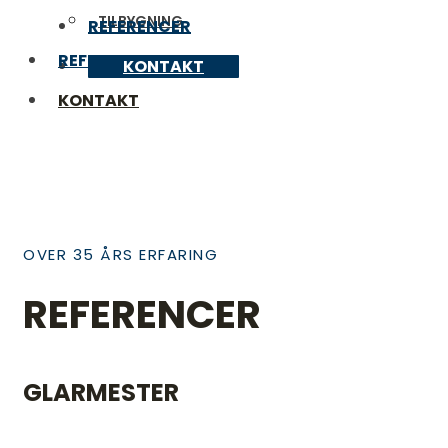
TILBYGNING
REFERENCER
REFERENCER
KONTAKT
KONTAKT
OVER 35 ÅRS ERFARING
REFERENCER
GLARMESTER